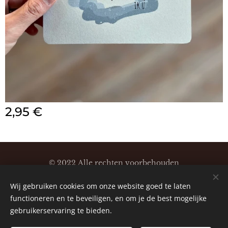
2,95
€
© 2022 Alle rechten voorbehouden
Klaartjeskaartjes
Wij gebruiken cookies om onze website goed te laten
Cookies
functioneren en te beveiligen, en om je de best mogelijke
gebruikerservaring te bieden.