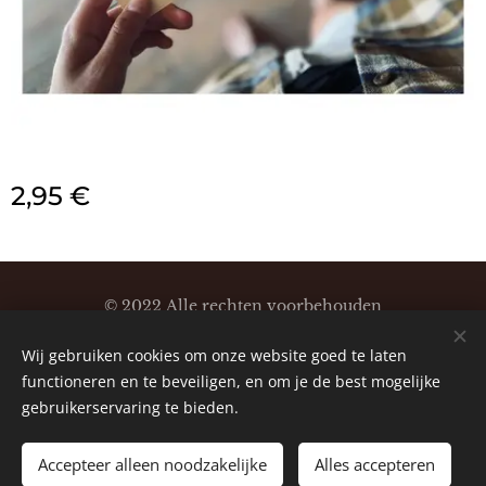
2,95
€
© 2022 Alle rechten voorbehouden
Klaartjeskaartjes
Wij gebruiken cookies om onze website goed te laten
Cookies
functioneren en te beveiligen, en om je de best mogelijke
gebruikerservaring te bieden.
Accepteer alleen noodzakelijke
Alles accepteren
TOEVOEGEN AAN DE WINKELWAGEN