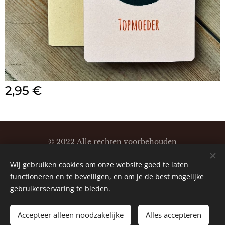
2,95
€
© 2022 Alle rechten voorbehouden
Klaartjeskaartjes
Wij gebruiken cookies om onze website goed te laten
Cookies
functioneren en te beveiligen, en om je de best mogelijke
gebruikerservaring te bieden.
Accepteer alleen noodzakelijke
Alles accepteren
TOEVOEGEN AAN DE WINKELWAGEN