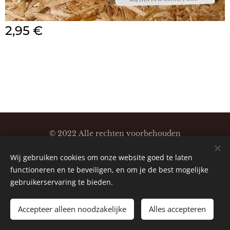
2,95
€
© 2022 Alle rechten voorbehouden
Klaartjeskaartjes
Wij gebruiken cookies om onze website goed te laten
Cookies
functioneren en te beveiligen, en om je de best mogelijke
gebruikerservaring te bieden.
Accepteer alleen noodzakelijke
Alles accepteren
TOEVOEGEN AAN DE WINKELWAGEN