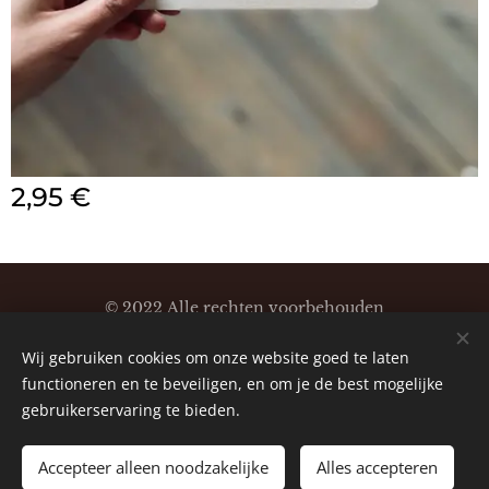
2,95
€
© 2022 Alle rechten voorbehouden
Klaartjeskaartjes
Wij gebruiken cookies om onze website goed te laten
Cookies
functioneren en te beveiligen, en om je de best mogelijke
gebruikerservaring te bieden.
Accepteer alleen noodzakelijke
Alles accepteren
TOEVOEGEN AAN DE WINKELWAGEN