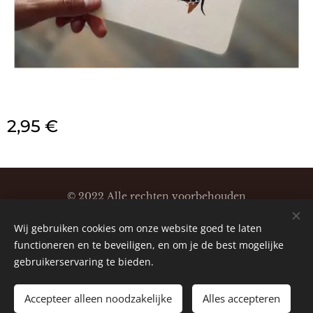
2,95
€
© 2022 Alle rechten voorbehouden
Klaartjeskaartjes
Wij gebruiken cookies om onze website goed te laten
Cookies
functioneren en te beveiligen, en om je de best mogelijke
gebruikerservaring te bieden.
Accepteer alleen noodzakelijke
Alles accepteren
TOEVOEGEN AAN DE WINKELWAGEN